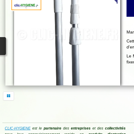
Man
Cet
d'e
Le 
fixe
CLIC-HYGIENE
est le
partenaire
des
entreprises
et des
collectivités