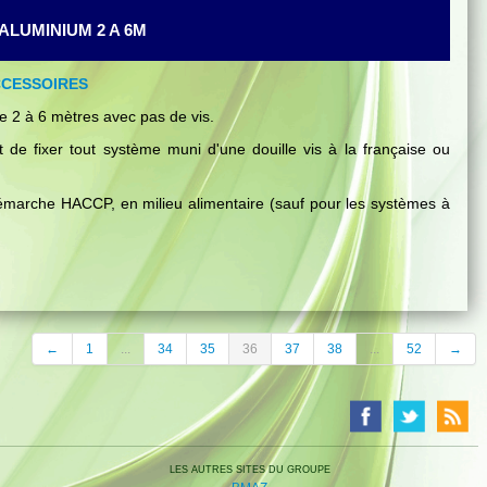
LUMINIUM 2 A 6M
 2 à 6 mètres avec pas de vis.
de fixer tout système muni d'une douille vis à la française ou
he HACCP, en milieu alimentaire (sauf pour les systèmes à
←
1
...
34
35
36
37
38
...
52
→
LES AUTRES SITES DU GROUPE