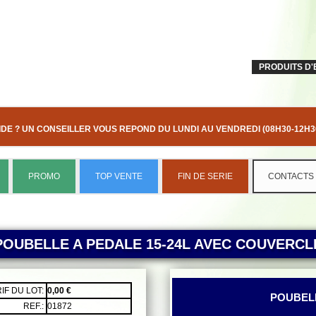
PRODUITS D'
IDE ? UN CONSEILLER VOUS REPOND DU LUNDI AU VENDREDI (08H30-12H30
PROMO
TOP VENTE
FIN DE SERIE
CONTACTS
POUBELLE A PEDALE 15-24L AVEC COUVERCL
RIF DU LOT:
0,00 €
POUBELL
REF.:
01872