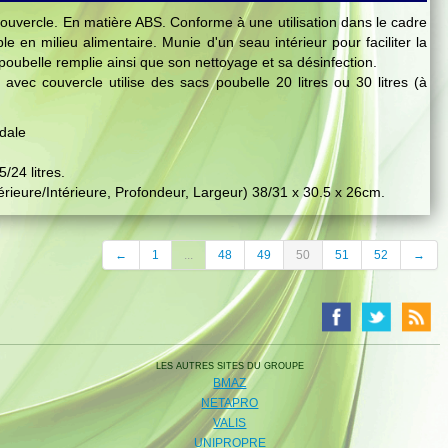
ouvercle. En matière ABS. Conforme à une utilisation dans le cadre
 en milieu alimentaire. Munie d'un seau intérieur pour faciliter la
 poubelle remplie ainsi que son nettoyage et sa désinfection.
avec couvercle utilise des sacs poubelle 20 litres ou 30 litres (à
édale
/24 litres.
ieure/Intérieure, Profondeur, Largeur) 38/31 x 30.5 x 26cm.
←
1
...
48
49
50
51
52
→
LES AUTRES SITES DU GROUPE
BMAZ
NETAPRO
VALIS
UNIPROPRE