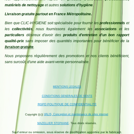
matériels de nettoyage
et autres
solutions d'hygiène
.
Livraison gratuite partout en France Métropolitaine.
Bien que CLIC-HYGIENE soit spécialisée pour fournir les
professionnels
et
les
collectivités
, nous fournissons également les
associations
et les
particuliers
désireux d'avoir des
produits d'entretien d'un bon rapport
qualité-prix
sans imposer des quantités importantes pour bénéficier de la
livraison gratuite
.
Nous proposons régulièrement des promotions et nos clients bénéficient,
sans surcoût, d'une aide avant-vente personnalisée.
MENTIONS LEGALES
CONDITIONS GENERALES DE VENTE
RGPD POLITIQUE DE CONFIDENTIALITE
VALIS, Conception et maintenance de sites internet
Copyright ((c))
MAZELLIER STEPHANE
. Tous droits réservés.
Sauf erreur ou omission, sous réserve de modification apportée par le fabricant.