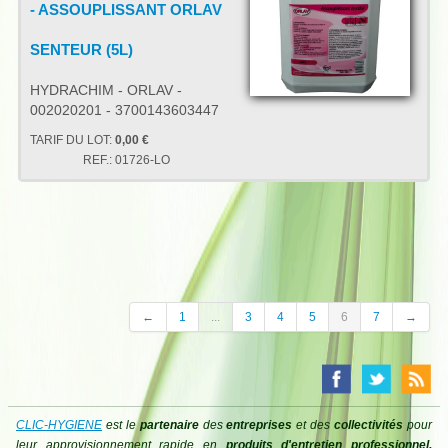
- ASSOUPLISSANT ORLAV
SENTEUR (5L)
HYDRACHIM - ORLAV -
002020201 - 3700143603447
TARIF DU LOT:
0,00 €
REF.:
01726-LO
←
1
...
3
4
5
6
7
→
CLIC-HYGIENE
est le
partenaire
des
entreprises
et des
collectivités
pour
leur approvisionnement rapide en
produits d'entretien professionnel,