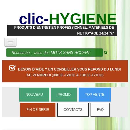
clic-
HYGIENE
PRODUITS D'ENTRETIEN PROFESSIONNEL, MATERIELS DE
NETTOYAGE 24/24 7/7
BESOIN D'AIDE ? UN CONSEILLER VOUS REPOND DU LUNDI
AU VENDREDI (08H30-12H30 & 13H30-17H30)
NOUVEAU
PROMO
TOP VENTE
FIN DE SERIE
CONTACTS
FAQ