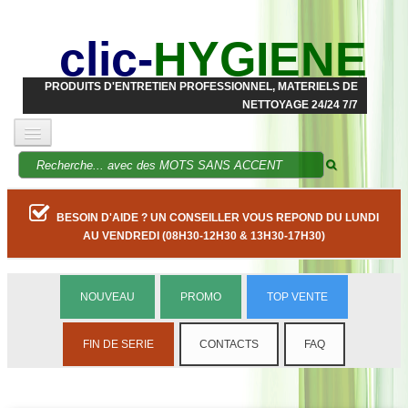
clic-
HYGIENE
PRODUITS D'ENTRETIEN PROFESSIONNEL, MATERIELS DE
NETTOYAGE 24/24 7/7
BESOIN D'AIDE ? UN CONSEILLER VOUS REPOND DU LUNDI
AU VENDREDI (08H30-12H30 & 13H30-17H30)
NOUVEAU
PROMO
TOP VENTE
FIN DE SERIE
CONTACTS
FAQ