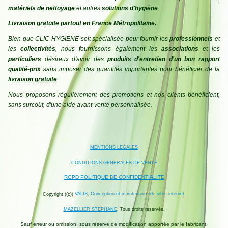
matériels de nettoyage
et autres
solutions d'hygiène
.
Livraison gratuite partout en France Métropolitaine.
Bien que CLIC-HYGIENE soit spécialisée pour fournir les
professionnels
et
les
collectivités
, nous fournissons également les
associations
et les
particuliers
désireux d'avoir des
produits d'entretien d'un bon rapport
qualité-prix
sans imposer des quantités importantes pour bénéficier de la
livraison gratuite
.
Nous proposons régulièrement des promotions et nos clients bénéficient,
sans surcoût, d'une aide avant-vente personnalisée.
MENTIONS LEGALES
CONDITIONS GENERALES DE VENTE
RGPD POLITIQUE DE CONFIDENTIALITE
VALIS, Conception et maintenance de sites internet
Copyright ((c))
MAZELLIER STEPHANE
. Tous droits réservés.
Sauf erreur ou omission, sous réserve de modification apportée par le fabricant.