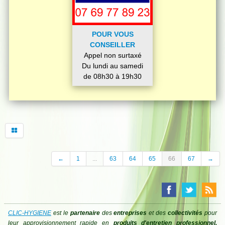
POUR VOUS
CONSEILLER
Appel non surtaxé
Du lundi au samedi
de 08h30 à 19h30
←
1
...
63
64
65
66
67
→
CLIC-HYGIENE
est le
partenaire
des
entreprises
et des
collectivités
pour
leur approvisionnement rapide en
produits d'entretien professionnel,