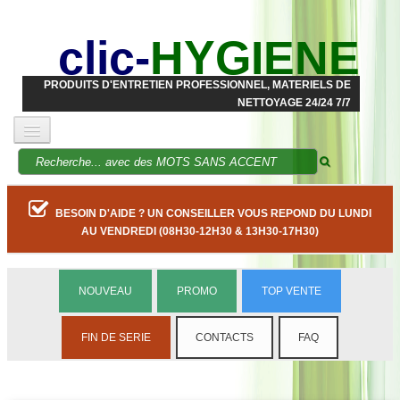
clic-
HYGIENE
PRODUITS D'ENTRETIEN PROFESSIONNEL, MATERIELS DE
NETTOYAGE 24/24 7/7
BESOIN D'AIDE ? UN CONSEILLER VOUS REPOND DU LUNDI
AU VENDREDI (08H30-12H30 & 13H30-17H30)
NOUVEAU
PROMO
TOP VENTE
FIN DE SERIE
CONTACTS
FAQ