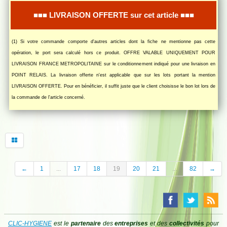
■■■ LIVRAISON OFFERTE sur cet article ■■■
(1) Si votre commande comporte d'autres articles dont la fiche ne mentionne pas cette
opération, le port sera calculé hors ce produit. OFFRE VALABLE UNIQUEMENT POUR
LIVRAISON FRANCE METROPOLITAINE sur le conditionnement indiqué pour une livraison en
POINT RELAIS. La livraison offerte n'est applicable que sur les lots portant la mention
LIVRAISON OFFERTE. Pour en bénéficier, il suffit juste que le client choisisse le bon lot lors de
la commande de l'article concerné.
←
1
...
17
18
19
20
21
...
82
→
CLIC-HYGIENE
est le
partenaire
des
entreprises
et des
collectivités
pour