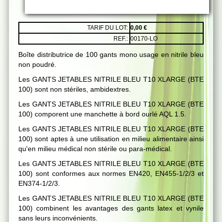
TARIF DU LOT:
0,00 €
REF.:
00170-LO
Boîte distributrice de 100 gants mono usage en nitrile bleu
non poudré.
Les GANTS JETABLES NITRILE BLEU T10 XLARGE (BTE
100) sont non stériles, ambidextres.
Les GANTS JETABLES NITRILE BLEU T10 XLARGE (BTE
100) comporent une manchette à bord ourlé AQL 1.5.
Les GANTS JETABLES NITRILE BLEU T10 XLARGE (BTE
100) sont aptes à une utilisation en milieu alimentaire ainsi
qu'en milieu médical non stérile ou para-médical.
Les GANTS JETABLES NITRILE BLEU T10 XLARGE (BTE
100) sont conformes aux normes EN420, EN455-1/2/3 et
EN374-1/2/3.
Les GANTS JETABLES NITRILE BLEU T10 XLARGE (BTE
100) combinent les avantages des gants latex et vynile
sans leurs inconvénients.