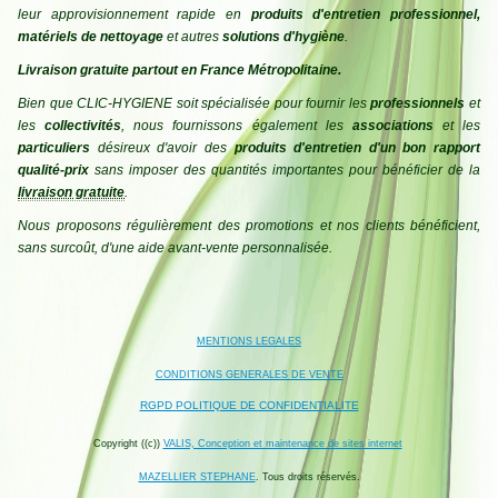
leur approvisionnement rapide en
produits d'entretien professionnel,
matériels de nettoyage
et autres
solutions d'hygiène
.
Livraison gratuite partout en France Métropolitaine.
Bien que CLIC-HYGIENE soit spécialisée pour fournir les
professionnels
et
les
collectivités
, nous fournissons également les
associations
et les
particuliers
désireux d'avoir des
produits d'entretien d'un bon rapport
qualité-prix
sans imposer des quantités importantes pour bénéficier de la
livraison gratuite
.
Nous proposons régulièrement des promotions et nos clients bénéficient,
sans surcoût, d'une aide avant-vente personnalisée.
MENTIONS LEGALES
CONDITIONS GENERALES DE VENTE
RGPD POLITIQUE DE CONFIDENTIALITE
VALIS, Conception et maintenance de sites internet
Copyright ((c))
MAZELLIER STEPHANE
. Tous droits réservés.