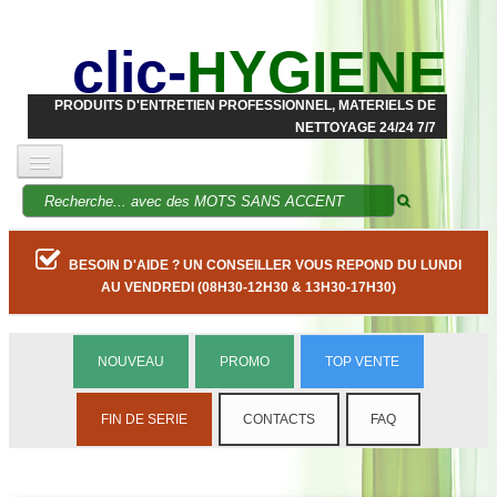
clic-
HYGIENE
PRODUITS D'ENTRETIEN PROFESSIONNEL, MATERIELS DE
NETTOYAGE 24/24 7/7
BESOIN D'AIDE ? UN CONSEILLER VOUS REPOND DU LUNDI
AU VENDREDI (08H30-12H30 & 13H30-17H30)
NOUVEAU
PROMO
TOP VENTE
FIN DE SERIE
CONTACTS
FAQ