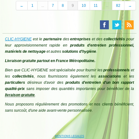
←
1
...
7
8
9
10
11
...
82
→
CLIC-HYGIENE
est le
partenaire
des
entreprises
et des
collectivités
pour
leur approvisionnement rapide en
produits d'entretien professionnel,
matériels de nettoyage
et autres
solutions d'hygiène
.
Livraison gratuite partout en France Métropolitaine.
Bien que CLIC-HYGIENE soit spécialisée pour fournir les
professionnels
et
les
collectivités
, nous fournissons également les
associations
et les
particuliers
désireux d'avoir des
produits d'entretien d'un bon rapport
qualité-prix
sans imposer des quantités importantes pour bénéficier de la
livraison gratuite
.
Nous proposons régulièrement des promotions et nos clients bénéficient,
sans surcoût, d'une aide avant-vente personnalisée.
MENTIONS LEGALES